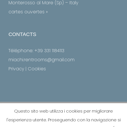
Monterosso al Mare (Sp) – Italy
cartes ouvertes »
CONTACTS
Téléphone:
+39 331 1184113
miachi.rentrooms@gmail.com
Privacy
|
Cookies
© Copyright
2026 Luigia Coltro, All Rights Reserved - Partita
Questo sito web utilizza i cookies per migliorare
IVA: IT01453900118 - CF: CLTLGU57D43B301S - CIN: IT 011019
l'esperienza utente. Proseguendo con la navigazione si
B4L8 CSGA3D |
INNOVA